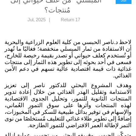
Jul
مُنتجات؟
|
Return
17 Jul, 2025
لاحظ
د.ناصر الحبسي من كلية العلوم الزراعية والبحرية
أن
الاستفادة من ثمار المبسلي منخفضة؛ فغالبًا ما تُهدر
أو تُستخدم كعلف حيواني أو تصدر بقيمة رخيصة للخارج،
فسعى في أحد بحوثه إلى تطوير هذه الثمار إلى منتجات
غذائية ذات قيمة اقتصادية عالية تسهم في دعم الأمن
الغذائي.
وهدف المشروع البحثي للدكتور ناصر إلى تعزيز
الاستدامة وتقليل الهدر الغذائي من خلال إعادة تدوير
المنتجات الثانوية للتمور، وتحليل الجدوى الاقتصادية
لهذه المنتجات وأثرها على سوق التمور العُماني،
والإسهام في توفير بدائل طبيعية للسكر في المخبوزات،
إضافةً إلى تطوير طلاء غذائي للتغليف مُستخلصًا من نوى
التمر لإطالة العمر الافتراضي للتمور الطازجة.
وتمكّن الحبسي وفريقه البحثي من تحسين عملية إزالة