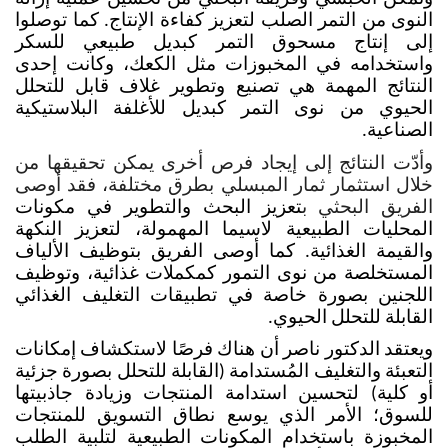
النوى من التمر الصلب لتعزيز كفاءة الإنتاج. كما توصلوا
إلى إنتاج مسحوق التمر كبديل طبيعي للسكر
واستخدامه في المخبوزات مثل الكعك، وكانت إحدى
النتائج المهمة هي تصنيع وتطوير غلاف قابل للتحلل
الحيوي من نوى التمر كبديل للأغلفة البلاستيكية
الصناعية
.
وأدّت النتائج إلى إيجاد فرص أخرى يمكن تحقيقها من
خلال استثمار ثمار المبسلي بطرق مختلفة، فقد أوصى
الفريق البحثي
ب
تعزيز البحث والتطوير في مكونات
المحليات الطبيعية لاسيما المهمولة، لتعزيز النكهة
والقيمة الغذائية. كما أوصى الفريق بتوظيف الألياف
المستخلصة من نوى التمور كمكملات غذائية، وتوظيف
اللجنين بصورة خاصة في تطبيقات التغليف الغذائي
القابلة للتحلل الحيوي.
ويعتقد الدكتور ناصر أن هناك فرصًا لاستكشاف إمكانات
التعبئة والتغليف المُستدامة (القابلة للتحلل بصورة جزئية
أو كلية) لتحسين استدامة المنتجات وزيادة جاذبيتها
للسوق؛ الأمر الذي يوسع نطاق التسويق للمنتجات
المخبوزة باستخدام المكونات الطبيعية لتلبية الطلب