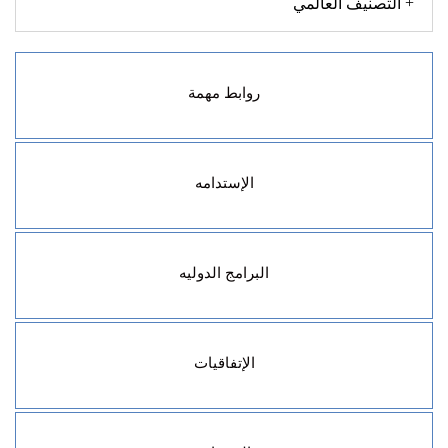
التصنيف العالمي
روابط مهمة
عمادة القبول والتسجيل
البحث العلمي
مكتبة الجامعة
خريطة الجامعة
الإستدامه
تقرير جامعة السلطان قابوس للأستدامة
البرامج الدوليه
برنامج اللغة العربية لغير الناطفين بها
برنامج إيراسموس بلس
الإتفاقيات
قائمة إتفاقيات جامعة السلطان قابوس