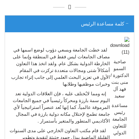
كلمة مساعدة الرئيس
لقد خطت الجامعة وبسعي دؤوب لوضع اسمها في
مصاف الجامعات ليس فقط في المنطقة وإنما على
صاحبة
الخارطة الدولية بشكل عام. ولقد اتخذ هذا التعاون
السمو
أشكالاً شتى ومجالات متعددة تركزت في المقام
الدكتورة /
الأول في تعزيز البحث العلمي إلى جانب إثراء تجارب
منى بنت
وخبرات موظفيها وطلابها
فهد آل
إنه ومما لايُختلف عليه ، فإن العلاقات الدولية تعد
سعيد
اليوم سمة بارزة ومحركاً رئيسياً في جميع الجامعات
مساعدة
المرموقة عالمياً، كما إنها تُعد عنصراً استراتيجياً لأي
رئيس
جامعة تطمح لإحتلال مكانه دولية بارزة في المجال
الجامعة
الأكاديمي المتطور والمتغير بأستمرار .
للتعاون
لقد قام مكتب التعاون الخارجي على مدى السنوات
الدولي
القليلة الماضية ببذل جهود حثيثة لتقوية وتطوير